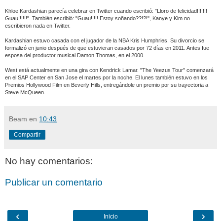
Khloe Kardashian parecía celebrar en Twitter cuando escribió: "Lloro de felicidad!!!!!!!
Guau!!!!!!". También escribió: "Guau!!!!! Estoy soñando??!?!", Kanye y Kim no
escribieron nada en Twitter.
Kardashian estuvo casada con el jugador de la NBA Kris Humphries. Su divorcio se
formalizó en junio después de que estuvieran casados por 72 días en 2011. Antes fue
esposa del productor musical Damon Thomas, en el 2000.
West está actualmente en una gira con Kendrick Lamar. "The Yeezus Tour" comenzará
en el SAP Center en San Jose el martes por la noche. El lunes también estuvo en los
Premios Hollywood Film en Beverly Hills, entregándole un premio por su trayectoria a
Steve McQueen.
Beam
en
10:43
Compartir
No hay comentarios:
Publicar un comentario
‹
›
Inicio