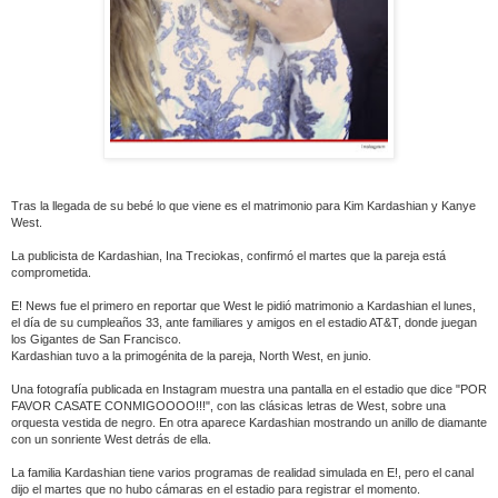
Tras la llegada de su bebé lo que viene es el matrimonio para Kim Kardashian y Kanye
West.
La publicista de Kardashian, Ina Treciokas, confirmó el martes que la pareja está
comprometida.
E! News fue el primero en reportar que West le pidió matrimonio a Kardashian el lunes,
el día de su cumpleaños 33, ante familiares y amigos en el estadio AT&T, donde juegan
los Gigantes de San Francisco.
Kardashian tuvo a la primogénita de la pareja, North West, en junio.
Una fotografía publicada en Instagram muestra una pantalla en el estadio que dice "POR
FAVOR CASATE CONMIGOOOO!!!", con las clásicas letras de West, sobre una
orquesta vestida de negro. En otra aparece Kardashian mostrando un anillo de diamante
con un sonriente West detrás de ella.
La familia Kardashian tiene varios programas de realidad simulada en E!, pero el canal
dijo el martes que no hubo cámaras en el estadio para registrar el momento.