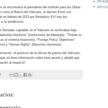
2014
(2
►
2013
(1
▼
 se encontraría el presidente del Instituto para las Obras
do como el Banco del Vaticano, el alemán Ernst von
o en febrero de 2013 por Benedicto XVI tras los
 a su predecesor.
s llamadas captadas en el Vaticano se archivaban bajo
adership intentions" (Intenciones de liderazgo), "Threats to
s al sistema financiero), "Foreign Policy Objectives"
terior) y "Human Rights" (Derechos Humanos).
rmación, el portavoz de la oficina de prensa del Vaticano,
 que no tiene información sobre este asunto y añadió que
ación al respecto".
7
arios:
mentario