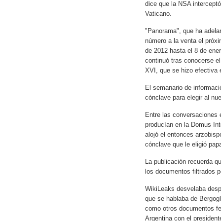
dice que la NSA interceptó
Vaticano.
"Panorama", que ha adelan
número a la venta el próxi
de 2012 hasta el 8 de ene
continuó tras conocerse el
XVI, que se hizo efectiva e
El semanario de informació
cónclave para elegir al nu
Entre las conversaciones 
producían en la Domus Int
alojó el entonces arzobis
cónclave que le eligió pap
La publicación recuerda q
los documentos filtrados p
WikiLeaks desvelaba despa
que se hablaba de Bergogl
como otros documentos fe
Argentina con el president