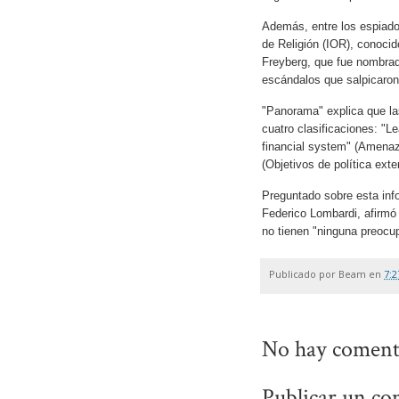
Además, entre los espiados
de Religión (IOR), conoci
Freyberg, que fue nombrad
escándalos que salpicaron
"Panorama" explica que la
cuatro clasificaciones: "Le
financial system" (Amenaza
(Objetivos de política ex
Preguntado sobre esta info
Federico Lombardi, afirmó
no tienen "ninguna preocup
Publicado por
Beam
en
7:2
No hay coment
Publicar un co