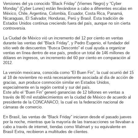
Versiones del ya conocido “Black Friday” (Viernes Negro) y “Cyber
Monday” (Cyber Lunes) están llevándose a cabo a diferentes escalas en
México, Chile, Argentina, Colombia, Ecuador, Costa Rica, Panamá,
Nicaraguas, El Salvador, Honduras, Perú y Brasil. Esta tradición de
Estados Unidos continua creciendo fuera del país, aunque no sin cierta
controversia.
La Ciudad de México vió un incremento del 12 por ciento en ventas
durante las ventas del “Black Friday”, y Pedro Eugenio, el fundador del
sitio web de descuentos “Busca Desconto” el cual ayuda a organizar
ventas en línea dentro de ese país, predice un total de 146 millones de
dólares en ingresos, un incremento del 60 por ciento en comparación al
2012.
La versión mexicana, conocida como “El Buen Fin”, la cual ocurrió del 15
al 18 de noviembre no está necesariamente asociada al día de acción de
gracias, aun produce conmoción similar en Estados Unidos,
especialmente en la región central y sur del país.
Este año el “Buen Fin” generó ganancias de 12 billones en ventas a
través de 80 mil establecimientos en la ciudad de México de acuerdo al
presidente de la CONCANACO, la cual es la federación nacional de
cámaras de comercio.
En Brasil, las ventas de “Black Friday” iniciaron desde el pasado jueves
por la noche, mientras que la mayoría de las transacciones se llevaban a
cabo a través de internet, tiendas como Walmart y su equivalente en
Brasil Extra, recibieron a multitudes de clientes.