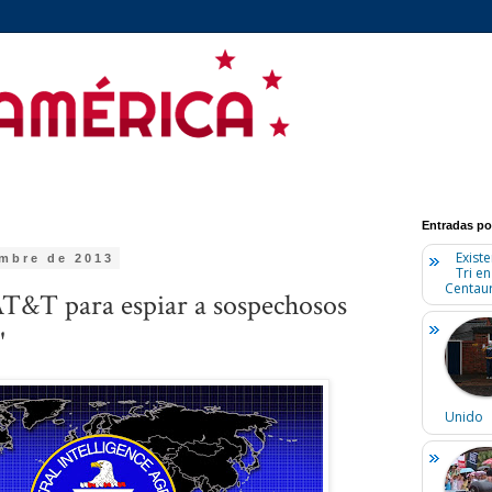
Entradas po
Existe
embre de 2013
Tri e
Centaur
AT&T para espiar a sospechosos
"
Unido