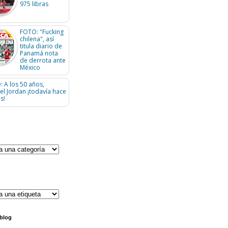
975 libras
FOTO: "Fucking
chilena", así
titula diario de
Panamá nota
de derrota ante
México
: A los 50 años,
el Jordan ¡todavía hace
s!
 blog