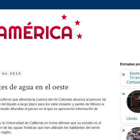
Entradas po
Existe
o de 2014
Tri e
Centaur
es de agua en el oeste
uíferos que alimenta la cuenca del río Colorado alcanza al parecer tal
 del líquido a largo plazo para los siete estados y partes de México a
studio difundido el jueves en el que se aprovechó información de
Unido
 la Universidad de California en Irvine afirman que su estudio es el
n de las aguas freáticas que han utilizado los habitantes del oeste
 región.