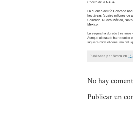
Chorro de la NASA.
La cuenca del río Colorado aba
hectáreas (cuatro millones de a
Colorado, Nuevo México, Neva
México.
La sequía ha durado tres años e
Aunque el estado ha reducido el
siquiera mida el consumo del lí
Publicado por
Beam
en
18:
No hay coment
Publicar un co