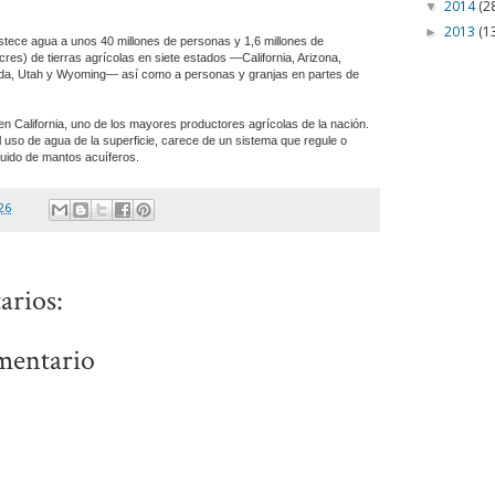
2014
(2
▼
2013
(1
►
stece agua a unos 40 millones de personas y 1,6 millones de
cres) de tierras agrícolas en siete estados —California, Arizona,
da, Utah y Wyoming— así como a personas y granjas en partes de
n California, uno de los mayores productores agrícolas de la nación.
 uso de agua de la superficie, carece de un sistema que regule o
quido de mantos acuíferos.
26
arios:
mentario