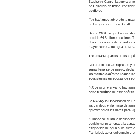
Stephanie Castle, la autora prin
de California en Irvine, consid
acuíferos.
"No habíamos advertido la mag
en la región oeste, dijo Castle.
Desde 2004, según los investiga
perdido 64,3 billones de litros 
abastecer a más de 50 millones 
mayor represa de agua de la na
Tres cuartas partes de esas pér
A diferencia de las represas y 
jamás llenarse de nuevo, declar
los mantos acuíferos reduce la
ecosistemas en épocas de seq
"¿Qué ocurre si ya no hay agua 
parte terrorífica de este análisis
La NASA y la Universidad de Cal
los cambios en la masa de agua
aprovecharon los datos para vig
"Cuando se suma la declinación 
posiblemente amenaza la capaci
asignación de agua a los siete
Famiglietti, autor del estudio y 