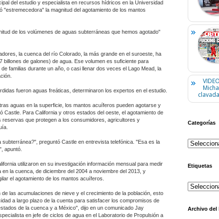
cipal del estudio y especialista en recursos hídricos en la Universidad
eró "estremecedora" la magnitud del agotamiento de los mantos
nitud de los volúmenes de aguas subterráneas que hemos agotado"
dores, la cuenca del río Colorado, la más grande en el suroeste, ha
(17 billones de galones) de agua. Ese volumen es suficiente para
de familias durante un año, o casi llenar dos veces el Lago Mead, la
ción.
VIDEO
Micha
didas fueron aguas freáticas, determinaron los expertos en el estudio.
clavada
otras aguas en la superficie, los mantos acuíferos pueden agotarse y
ó Castle. Para California y otros estados del oeste, el agotamiento de
s reservas que protegen a los consumidores, agricultores y
Categorías
uía.
subterránea?", preguntó Castle en entrevista telefónica. "Esa es la
", apuntó.
ifornia utilizaron en su investigación información mensual para medir
Etiquetas
 en la cuenca, de diciembre del 2004 a noviembre del 2013, y
ilar el agotamiento de los mantos acuíferos.
de las acumulaciones de nieve y el crecimiento de la población, esto
dad a largo plazo de la cuenta para satisfacer los compromisos de
 estados de la cuenca y a México", dijo en un comunicado Jay
Archivo del
especialista en jefe de ciclos de agua en el Laboratorio de Propulsión a