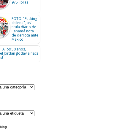
975 libras
FOTO: "Fucking
chilena", así
titula diario de
Panamá nota
de derrota ante
México
: A los 50 años,
el Jordan ¡todavía hace
s!
 blog