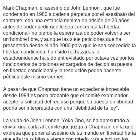
Mark Chapman, el asesino de John Lennon , que fue
condenado en 1980 a cadena perpetua por el asesinato del
cantante -con una estancia mínima en prisión de 20 años
antes de poder pedir que le sea concedida la libertad
condicional- no pierde la esperanza de poder volver a ser
un hombre libre, y aunque las siete peticiones que ha
presentado desde el año 2000 para que le sea concedida la
libertad condicional han sido rechazadas, el
estadounidense ha sido entrevistado por octava vez por los
funcionarios de prisiones encargados de decidir su puesta
en libertad condicional y la resolución podría hacerse
pública este mismo viernes.
A pesar de que Chapman tiene un expediente impecable
desde 1994 es poco probable que el comité examinador
acepte la solicitud del recluso porque su puesta en libertad
podría ser interpretada con una "debilidad de la ley".
La viuda de John Lennon, Yoko Ono, se ha apresurado a
enviar una carta al comité que juzga a Chapman, en la que
expresa que poner al asesino de su marido en libertad haría
que ella y sus hijos vivieran con miedo, y que incluso los