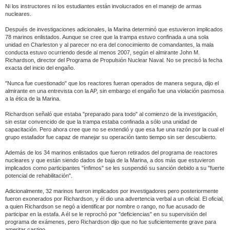
Ni los instructores ni los estudiantes están involucrados en el manejo de armas
nucleares.
Después de investigaciones adicionales, la Marina determinó que estuvieron implicados
78 marinos enlistados. Aunque se cree que la trampa estuvo confinada a una sola
unidad en Charleston y al parecer no era del conocimiento de comandantes, la mala
conducta estuvo ocurriendo desde al menos 2007, según el almirante John M.
Richardson, director del Programa de Propulsión Nuclear Naval. No se precisó la fecha
exacta del inicio del engaño.
"Nunca fue cuestionado" que los reactores fueran operados de manera segura, dijo el
almirante en una entrevista con la AP, sin embargo el engaño fue una violación pasmosa
a la ética de la Marina.
Richardson señaló que estaba "preparado para todo" al comienzo de la investigación,
sin estar convencido de que la trampa estaba confinada a sólo una unidad de
capacitación. Pero ahora cree que no se extendió y que esa fue una razón por la cual el
grupo estafador fue capaz de manejar su operación tanto tiempo sin ser descubierto.
Además de los 34 marinos enlistados que fueron retirados del programa de reactores
nucleares y que están siendo dados de baja de la Marina, a dos más que estuvieron
implicados como participantes "ínfimos" se les suspendió su sanción debido a su "fuerte
potencial de rehabilitación".
Adicionalmente, 32 marinos fueron implicados por investigadores pero posteriormente
fueron exonerados por Richardson, y él dio una advertencia verbal a un oficial. El oficial,
a quien Richardson se negó a identificar por nombre o rango, no fue acusado de
participar en la estafa. A él se le reprochó por "deficiencias" en su supervisión del
programa de exámenes, pero Richardson dijo que no fue suficientemente grave para
ameritar castigo.