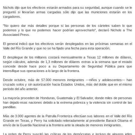
Nichols dijo que los efectivos estarán armados para su seguridad, aunque cuando se le
preguntó si llevarían armas cargadas sólo dijo que las municiones estarán en los
cargadores.
"No quiero dar más detalles porque si las personas de los cárteles saben lo que
podemos y lo que no podemos hacer podrían aprovecharlo", declaró Nichols a The
Associated Press.
El general indicó que los efectivos serán desplegados en las próximas semanas en el
Valle del Río Grande y que no se ha fijado una fecha para esta operación.
El despliegue de los militares costará mensualmente a Texas 12 millones de dólares,
según cálculos, además de 1,3 millones de dólares extras a la semana que el estado
concede desde hace poco a su Departamento de Seguridad Pública para que
intensifique sus operaciones a lo largo de la frontera.
Desde octubre, más de 57.000 menores inmigrantes —niños y adolescentes— han
cruzado solos y sin autorización hacia Estados Unidos, más del doble que en el mismo
periodo del año anterior.
La mayoría proceden de Honduras, Guatemala y El Salvador, donde miles de personas
han dejado esas naciones debido a la extrema pobreza y la violencia sin control de las
pandillas.
Más de 3.000 agentes de la Patrulla Fronteriza efectúan sus labores en el Valle del Río
Grande en Texas, y Perry ha solicitado reiteradamente al presidente Barack Obama el
envío de la Guardia Nacional a la frontera ante la oleada de menores inmigrantes.
La orden de Perry suscitó las críticas de los demócratas e incluso de algunos jefes