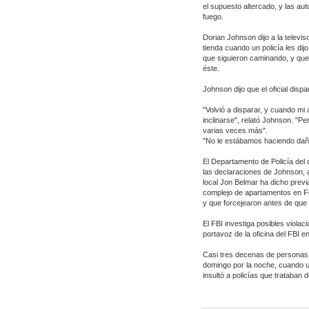
el supuesto altercado, y las aut
fuego.
Dorian Johnson dijo a la telev
tienda cuando un policía les dij
que siguieron caminando, y que 
éste.
Johnson dijo que el oficial disp
"Volvió a disparar, y cuando mi 
inclinarse", relató Johnson. "Pe
varias veces más".
"No le estábamos haciendo daño
El Departamento de Policía del 
las declaraciones de Johnson, a
local Jon Belmar ha dicho previ
complejo de apartamentos en Fer
y que forcejearon antes de que 
El FBI investiga posibles viola
portavoz de la oficina del FBI en
Casi tres decenas de personas f
domingo por la noche, cuando 
insultó a policías que trataban 