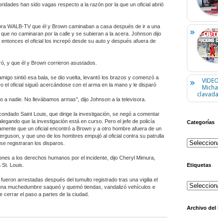
oridades han sido vagas respecto a la razón por la que un oficial abrió
isora WALB-TV que él y Brown caminaban a casa después de ir a una
o que no caminaran por la calle y se subieran a la acera. Johnson dijo
entonces el oficial los increpó desde su auto y después afuera de
aró, y que él y Brown corrieron asustados.
amigo sintió esa bala, se dio vuelta, levantó los brazos y comenzó a
VIDEO
ro el oficial siguió acercándose con el arma en la mano y le disparó
Micha
clavada
 a nadie. No llevábamos armas", dijo Johnson a la televisora.
condado Saint Louis, que dirige la investigación, se negó a comentar
legando que la investigación está en curso. Pero el jefe de policía
Categorías
amente que un oficial encontró a Brown y a otro hombre afuera de un
guson, y que uno de los hombres empujó al oficial contra su patrulla
se registraran los disparos.
ciones a los derechos humanos por el incidente, dijo Cheryl Mimura,
Etiquetas
 St. Louis.
ueron arrestadas después del tumulto registrado tras una vigilia el
una muchedumbre saqueó y quemó tiendas, vandalizó vehículos e
de cerrar el paso a partes de la ciudad.
Archivo del