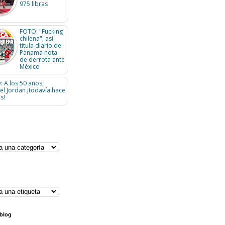
975 libras
FOTO: "Fucking
chilena", así
titula diario de
Panamá nota
de derrota ante
México
: A los 50 años,
el Jordan ¡todavía hace
s!
 blog