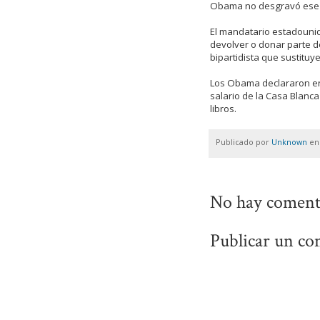
Obama no desgravó ese 
El mandatario estadounid
devolver o donar parte 
bipartidista que sustituy
Los Obama declararon en
salario de la Casa Blanc
libros.
Publicado por
Unknown
e
No hay coment
Publicar un co