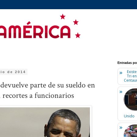
Entradas po
Existe
lio de 2014
Tri e
Centaur
evuelve parte de su sueldo en
 recortes a funcionarios
Unido