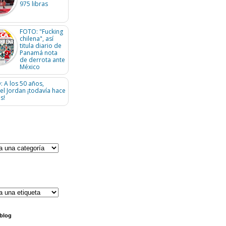
975 libras
FOTO: "Fucking
chilena", así
titula diario de
Panamá nota
de derrota ante
México
: A los 50 años,
el Jordan ¡todavía hace
s!
 blog