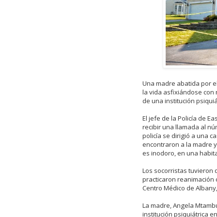
Una madre abatida por el 
la vida asfixiándose con
de una institución psiquiá
El jefe de la Policía de 
recibir una llamada al n
policía se dirigió a una
encontraron a la madre y 
es inodoro, en una habita
Los socorristas tuvieron 
practicaron reanimación c
Centro Médico de Albany,
La madre, Angela Mtambu
institución psiquiátrica