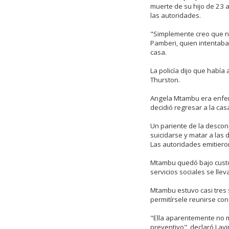
muerte de su hijo de 23 a
las autoridades.
"Simplemente creo que no
Pamberi, quien intentaba 
casa.
La policía dijo que había
Thurston.
Angela Mtambu era enfe
decidió regresar a la cas
Un pariente de la desco
suicidarse y matar a las 
Las autoridades emitieron
Mtambu quedó bajo custod
servicios sociales se llev
Mtambu estuvo casi tres
permitírsele reunirse con
"Ella aparentemente no m
preventivo", declaró Lav