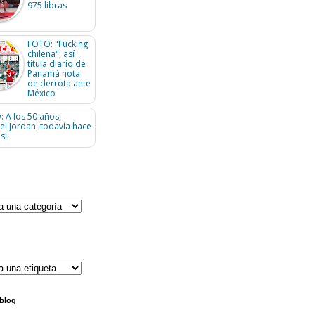
975 libras
FOTO: "Fucking
chilena", así
titula diario de
Panamá nota
de derrota ante
México
: A los 50 años,
el Jordan ¡todavía hace
s!
 blog