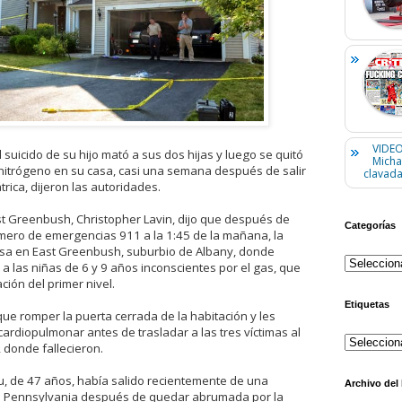
VIDEO
suicido de su hijo mató a sus dos hijas y luego se quitó
Micha
 nitrógeno en su casa, casi una semana después de salir
clavada
trica, dijeron las autoridades.
East Greenbush, Christopher Lavin, dijo que después de
Categorías
úmero de emergencias 911 a la 1:45 de la mañana, la
 casa en East Greenbush, suburbio de Albany, donde
a las niñas de 6 y 9 años inconscientes por el gas, que
ción del primer nivel.
Etiquetas
que romper la puerta cerrada de la habitación y les
ardiopulmonar antes de trasladar a las tres víctimas al
 donde fallecieron.
, de 47 años, había salido recientemente de una
Archivo del
 en Pennsylvania después de quedar abrumada por la