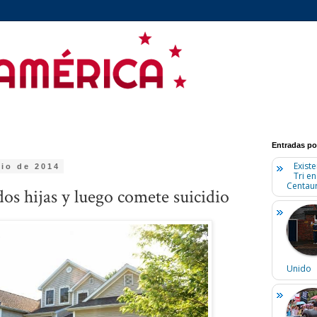
Entradas po
Existe
lio de 2014
Tri e
Centaur
os hijas y luego comete suicidio
Unido