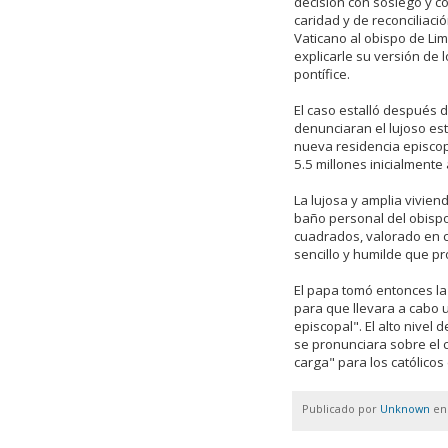
decisión con sosiego y c
caridad y de reconciliació
Vaticano al obispo de Li
explicarle su versión de 
pontífice.
El caso estalló después
denunciaran el lujoso est
nueva residencia episcop
5.5 millones inicialmente
La lujosa y amplia vivien
baño personal del obisp
cuadrados, valorado en ca
sencillo y humilde que p
El papa tomó entonces la
para que llevara a cabo 
episcopal". El alto nivel
se pronunciara sobre el c
carga" para los católicos
Publicado por
Unknown
e