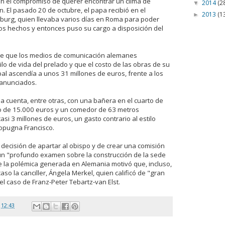
on el compromiso de querer encontrar un clima de
2014
(2
▼
n. El pasado 20 de octubre, el papa recibió en el
2013
(1
►
mburg, quien llevaba varios días en Roma para poder
los hechos y entonces puso su cargo a disposición del
 de que los medios de comunicación alemanes
ilo de vida del prelado y que el costo de las obras de su
al ascendía a unos 31 millones de euros, frente a los
 anunciados.
da cuenta, entre otras, con una bañera en el cuarto de
o de 15.000 euros y un comedor de 63 metros
si 3 millones de euros, un gasto contrario al estilo
ropugna Francisco.
 decisión de apartar al obispo y de crear una comisión
un "profundo examen sobre la construcción de la sede
 de la polémica generada en Alemania motivó que, incluso,
aso la canciller, Ángela Merkel, quien calificó de "gran
 el caso de Franz-Peter Tebartz-van Elst.
n
12:43