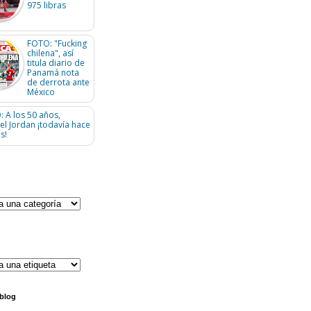
975 libras
FOTO: "Fucking
chilena", así
titula diario de
Panamá nota
de derrota ante
México
: A los 50 años,
el Jordan ¡todavía hace
s!
 blog